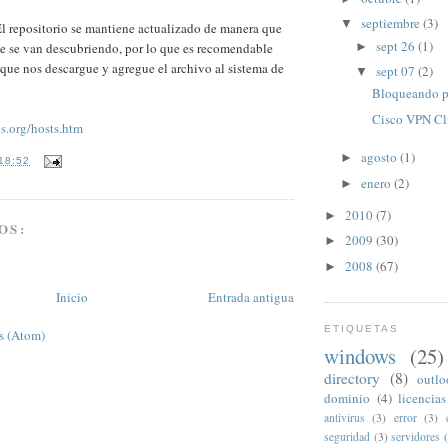
septiembre
(3)
▼
El repositorio se mantiene actualizado de manera que
sept 26
(1)
►
e se van descubriendo, por lo que es recomendable
t que nos descargue y agregue el archivo al sistema de
sept 07
(2)
▼
Bloqueando pa
Cisco VPN Cli
s.org/hosts.htm
agosto
(1)
►
18:52
enero
(2)
►
2010
(7)
►
OS:
2009
(30)
►
2008
(67)
►
Inicio
Entrada antigua
ETIQUETAS
s (Atom)
windows
(25)
directory
(8)
outl
dominio
(4)
licencias
antivirus
(3)
error
(3)
seguridad
(3)
servidores