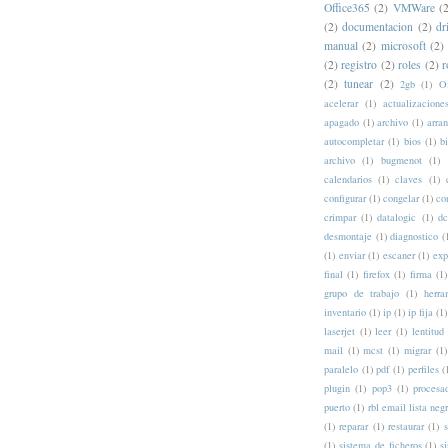
Office365
(2)
VMWare
(
(2)
documentacion
(2)
dr
manual
(2)
microsoft
(2)
(2)
registro
(2)
roles
(2)
r
(2)
tunear
(2)
2gb
(1)
Of
acelerar
(1)
actualizacione
apagado
(1)
archivo
(1)
arra
autocompletar
(1)
bios
(1)
b
archivo
(1)
bugmenot
(1)
calendarios
(1)
claves
(1)
configurar
(1)
congelar
(1)
co
crimpar
(1)
datalogic
(1)
d
desmontaje
(1)
diagnostico
(
(1)
enviar
(1)
escaner
(1)
exp
final
(1)
firefox
(1)
firma
(1)
grupo de trabajo
(1)
herra
inventario
(1)
ip
(1)
ip fija
(1)
laserjet
(1)
leer
(1)
lentitud
mail
(1)
mcst
(1)
migrar
(1)
paralelo
(1)
pdf
(1)
perfiles
(
plugin
(1)
pop3
(1)
procesa
puerto
(1)
rbl email lista neg
(1)
reparar
(1)
restaurar
(1)
s
(1)
sistema de ficheros
(1)
s