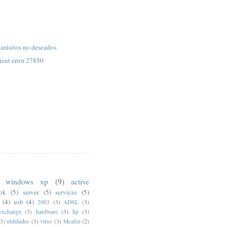
rásitos no deseados.
ent error 27850
windows xp
(9)
active
ook
(5)
server
(5)
servicio
(5)
(4)
usb
(4)
2003
(3)
ADSL
(3)
exchange
(3)
hardware
(3)
hp
(3)
(3)
utilidades
(3)
virus
(3)
Mcafee
(2)