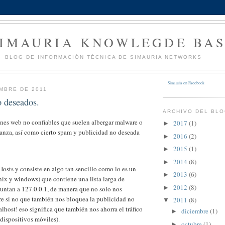
SIMAURIA KNOWLEGDE BA
BLOG DE INFORMACIÓN TÉCNICA DE SIMAURIA NETWORKS
Simauria en Facebook
MBRE DE 2011
o deseados.
ARCHIVO DEL BL
ones web no confiables que suelen albergar malware o
2017
(1)
►
anza, así como cierto spam y publicidad no deseada
2016
(2)
►
2015
(1)
►
2014
(8)
►
osts y consiste en algo tan sencillo como lo es un
2013
(6)
►
nix y windows) que contiene una lista larga de
2012
(8)
►
puntan a 127.0.0.1, de manera que no solo nos
e si no que también nos bloquea la publicidad no
2011
(8)
▼
alhost! eso significa que también nos ahorra el tráfico
diciembre
(1)
►
dispositivos móviles).
octubre
(1)
►