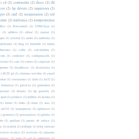
2)
cd
(2)
contraseña
(2)
disco
(2)
dll
iver
(2)
hp drivers
(2)
impresora
(2)
pst
(2)
raid
(2)
recuperacion
(2)
red
outer
(2)
telefonica
(2)
totalprotection
fice
(1)
Powershell
(1)
UPHClean
(1)
s
(1)
address
(1)
afinar
(1)
ajustar
(1)
nque
(1)
asterisk
(1)
audio
(1)
auditoria
(1)
itdefender
(1)
blog
(1)
bootable
(1)
borrar
buzones
(1)
cable
(1)
calculadora
(1)
com
(1)
conficker
(1)
configuración
(1)
nverter
(1)
core
(1)
correo
(1)
crapware
(1)
cpromo
(1)
deepfreeze
(1)
desinstalar
(1)
1)
dl120 g6
(1)
eliminar servidor
(1)
email
ortar
(1)
extensiones
(1)
fallo
(1)
fat32
(1)
formatear
(1)
gateway
(1)
grabadora
(1)
mientas
(1)
horario
(1)
hp garantía
(1)
ipod
(1)
jetdirect
(1)
killbox
(1)
kiosko
(1)
(1)
limite
(1)
links
(1)
linux
(1)
mac
(1)
ml110
(1)
monopuesto
(1)
optimizar
(1)
1)
permisos
(1)
personalizar
(1)
pitidos
(1)
dor
(1)
proliant
(1)
puerta de enlace
(1)
ra
(1)
realtek
(1)
redirigir
(1)
reloj vmware
ervicio tecnico
(1)
servicios
(1)
simauria
istemas.
(1)
smtp
(1)
sp3
(1)
subneting
(1)