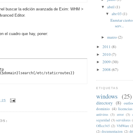
abril
(1)
▼
anel buscar la edición avanzada de Exim:
WHM >
abr 03
(1)
▼
dvanced Editor.
Enrutar cierto
serv...
 en el cuadro que hay, poner:
marzo
(2)
►
2011
(8)
►
2010
(7)
►
2009
(30)
►
2008
(67)
►
p

{$domain}lsearch{/etc/staticroutes}}
ETIQUETAS
windows
(25)
2:25
directory
(8)
outl
dominio
(4)
licencias
antivirus
(3)
error
(3)
OS:
seguridad
(3)
servidores
Office365
(2)
VMWare
(
(2)
documentacion
(2)
dr