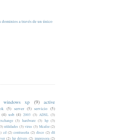
s dominios a través de un único
windows xp
(9)
active
ook
(5)
server
(5)
servicio
(5)
(4)
usb
(4)
2003
(3)
ADSL
(3)
exchange
(3)
hardware
(3)
hp
(3)
(3)
utilidades
(3)
virus
(3)
Mcafee
(2)
2)
cd
(2)
contraseña
(2)
disco
(2)
dll
iver
(2)
hp drivers
(2)
impresora
(2)