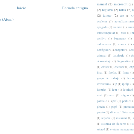
manual
(2)
microsoft
(2)
Inicio
Entrada antigua
(2)
registro
(2)
roles
(2)
r
(2)
tunear
(2)
2gb
(1)
Of
s (Atom)
acelerar
(1)
actualizacione
apagado
(1)
archivo
(1)
arra
autocompletar
(1)
bios
(1)
b
archivo
(1)
bugmenot
(1)
calendarios
(1)
claves
(1)
configurar
(1)
congelar
(1)
co
crimpar
(1)
datalogic
(1)
d
desmontaje
(1)
diagnostico
(
(1)
enviar
(1)
escaner
(1)
exp
final
(1)
firefox
(1)
firma
(1)
grupo de trabajo
(1)
herra
inventario
(1)
ip
(1)
ip fija
(1)
laserjet
(1)
leer
(1)
lentitud
mail
(1)
mcst
(1)
migrar
(1)
paralelo
(1)
pdf
(1)
perfiles
(
plugin
(1)
pop3
(1)
procesa
puerto
(1)
rbl email lista neg
(1)
reparar
(1)
restaurar
(1)
s
(1)
sistema de ficheros
(1)
s
subred
(1)
system manageme