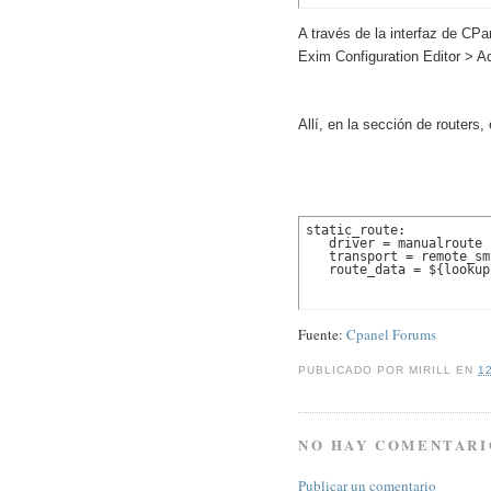
A través de la interfaz de CP
Exim Configuration Editor > A
Allí, en la sección de routers,
static_route:

   driver = manualroute

   transport = remote_smt
   route_data = ${lookup
Fuente:
Cpanel Forums
PUBLICADO POR
MIRILL
EN
1
NO HAY COMENTARI
Publicar un comentario