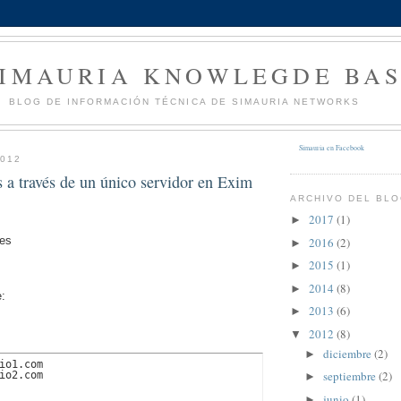
SIMAURIA KNOWLEGDE BA
BLOG DE INFORMACIÓN TÉCNICA DE SIMAURIA NETWORKS
Simauria en Facebook
2012
s a través de un único servidor en Exim
ARCHIVO DEL BL
2017
(1)
►
tes
2016
(2)
►
2015
(1)
►
2014
(8)
►
e:
2013
(6)
►
2012
(8)
▼
diciembre
(2)
►
io1.com

septiembre
(2)
io2.com 
►
junio
(1)
►