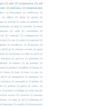
pst
(2)
raid
(2)
recuperacion
(2)
red
outer
(2)
telefonica
(2)
totalprotection
fice
(1)
Powershell
(1)
UPHClean
(1)
s
(1)
address
(1)
afinar
(1)
ajustar
(1)
nque
(1)
asterisk
(1)
audio
(1)
auditoria
(1)
itdefender
(1)
blog
(1)
bootable
(1)
borrar
buzones
(1)
cable
(1)
calculadora
(1)
com
(1)
conficker
(1)
configuración
(1)
nverter
(1)
core
(1)
correo
(1)
crapware
(1)
cpromo
(1)
deepfreeze
(1)
desinstalar
(1)
1)
dl120 g6
(1)
eliminar servidor
(1)
email
ortar
(1)
extensiones
(1)
fallo
(1)
fat32
(1)
formatear
(1)
gateway
(1)
grabadora
(1)
mientas
(1)
horario
(1)
hp garantía
(1)
ipod
(1)
jetdirect
(1)
killbox
(1)
kiosko
(1)
(1)
limite
(1)
links
(1)
linux
(1)
mac
(1)
ml110
(1)
monopuesto
(1)
optimizar
(1)
1)
permisos
(1)
personalizar
(1)
pitidos
(1)
dor
(1)
proliant
(1)
puerta de enlace
(1)
ra
(1)
realtek
(1)
redirigir
(1)
reloj vmware
ervicio tecnico
(1)
servicios
(1)
simauria
istemas.
(1)
smtp
(1)
sp3
(1)
subneting
(1)
nt homepage
(1)
sysutils
(1)
teleasistencia